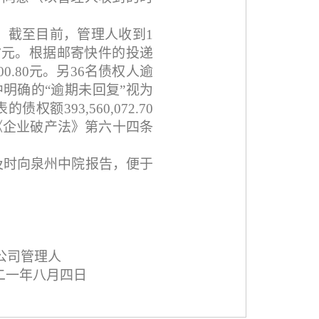
。截至目前，管理人收到
1
7
元。根据邮寄快件的投递
00.80
元。另
36
名债权人逾
中明确的
“逾期未回复”视
为
表的债权额
393,560,072.70
《企业破产法》第六十四条
及时向泉州中院报告，便于
公司管理人
二一年八月四日