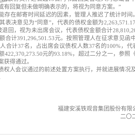
或有回复但未做明确表示的，将视为同意方案。
”
能存在邮寄时间延迟的因素，管理人推迟了统计时间
其表决意见为
“
同意
”
，代表的债权金额为
2,263,571.1
被退回，视为未出席会议，代表债权金额合计
28,810,2
额合计
391,296,501.53
元。按照管理人在征求意见函
权人合计
37
名，占出席会议债权人数
37
名的
100%
，代
额
422,370,273.50
元的
93.18%
，超过二分之一，参照
案获得通过。
债权人会议通过的前述处置方案执行，并就进展情况
。
福建安溪铁观音集团股份有限
二
〇