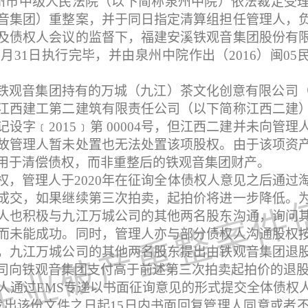
州市中级人民法院（以下简称泉州中院）依法裁定受
音集团）重整案，并于同日指定清算组担任管理人，
及债权人会议的监督下，福建安溪铁观音集团股份有
0
月
31
日执行完毕，并由泉州中院作出（
2016
）闽
05
铁观音集团持有的万城（九江）茶文化创意有限公司
江西建工第二建筑有限责任公司（以下简称江西二建
记设字
﹝
2015
﹞
第
00004
号，但江西二建并未向管理
故管理人暂未处置也无法处置该项股权。由于该项资
用于清偿债权，而非重整后的铁观音集团财产。
权，管理人于
2020
年在征询全体债权人意见之后通过
成交，如果继续第三次拍卖，起拍价将进一步降低。
人也积极与九江万城公司的其他两名股东沟通，询问
而未能成功。同时，管理人亦与部分债权人沟通股权
，九江万城公司的其他两名股东提出由铁观音集团退
司向铁观音集团支付高于前述第三次拍卖起拍价的退
人通过
EMS
专递以书面征询意见的形式提交全体债权
发出该份文件之日起
15
日内书面回复管理人同意或者