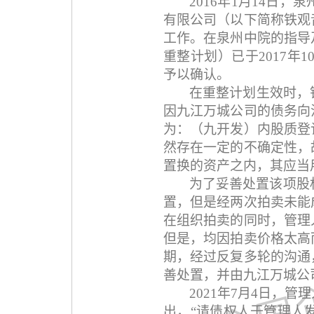
2016
年
1
月
14
日，泉
有限公司（以下简称铁观
工作。在泉州中院的指导
重整计划）已于
2017
年
1
予以确认。
在重整计划生效时，
因九江万城公司的债务向
为：（九开发）内股质登
然存在一定的不确定性，
置换的资产之内，其应当
为了妥善处置该项股
置，但是经两次拍卖未能
在组织拍卖的同时，管理
但是，均因拍卖价格太高
期，经过反复多轮的沟通
善处置，并由九江万城公
2021
年
7
月
4
日，管理
出，
“
请债权人于管理人