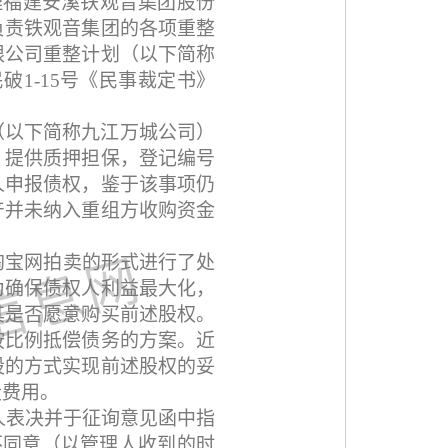
理福建安溪铁观音集团股份
负责铁观音集团的各项重整
限公司重整计划（以下简称
民破
1-15
号《民事裁定书》
（以下简称九江万城公司）
）提供质押担保，登记编号
人申报债权，鉴于该事项仍
产并未纳入重组方收购资金
淘宝网拍卖的形式进行了处
为确保债权人利益最大化，
其是否愿意购买前述股权。
按比例抵偿债务的方案。近
股的方式实现前述股权的妥
股费用。
人表决并于征询意见函中指
不同意（以管理人收到的时