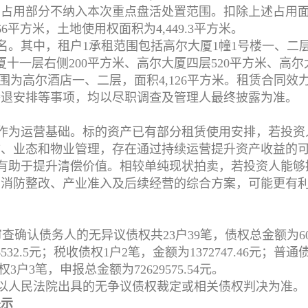
户占用部分不纳入本次重点盘活处置范围。扣除上述占用
66平方米，土地使用权面积为4,449.3平方米。
名。其中，租户1承租范围包括高尔大厦1幢1号楼一、二层合
厦十一层右侧200平方米、高尔大厦四层520平方米、高尔
租范围为高尔酒店一、二层，面积4,126平方米。租赁合同
腾退安排等事项，均以尽职调查及管理人最终披露为准。
作为运营基础。标的资产已有部分租赁使用安排，若投资
防、业态和物业管理，存在通过持续运营提升资产收益的
有助于提升清偿价值。相较单纯现状拍卖，若投资人能够
、消防整改、产业准入及后续经营的综合方案，可能更有
，审查确认债务人的无异议债权共23户39笔，债权总金额为606
6532.5元；税收债权1户2笔，金额为1372747.46元；普
债权3户3笔，申报总金额为72629575.54元。
以人民法院出具的无争议债权裁定或相关债权判决为准。
提示