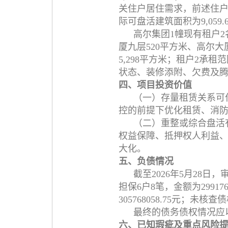
关住户居住需求，前述住
际可盘活建筑面积为9,059.
高尔集团1幢现有租户2
厦九层520平方米、高尔大
5,298平方米；租户2承
状态、装修添附、欠费及
四、项目投资价值
（一）存量租赁关系可
控的前提下优化租赁、消
（二）重整或综合盘活
权益保障、抵押权人利益
大化。
五、负债情况
截至2026年5月28日
担保6户8笔，金额为29917
305768058.75元；未核查
最终的债务债权情况应
六、已知瑕疵及重点风险