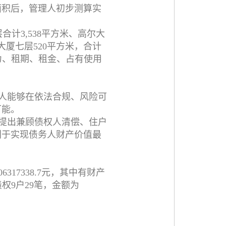
面积后，管理人初步测算实
计3,538平方米、高尔大
大厦七层520平方米，合计
效力、租期、租金、占有使用
人能够在依法合规、风险可
可能。
提出兼顾债权人清偿、住户
利于实现债务人财产价值最
317338.7元，其中有财产
通债权9户29笔，金额为