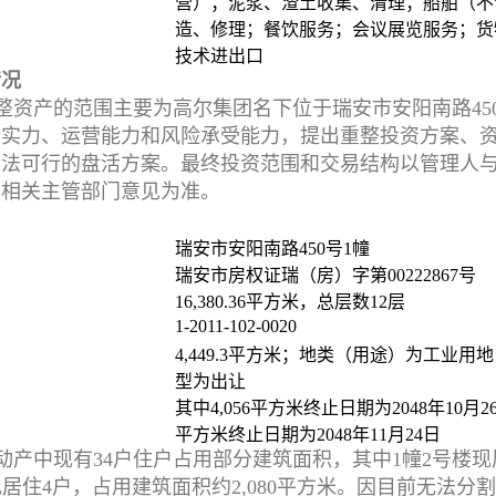
营）；泥浆、渣土收集、清理；船舶（不
造、修理；餐饮服务；会议展览服务；货
技术进出口
情况
整资产的范围主要为高尔集团名下位于瑞安市安阳南路45
金实力、运营能力和风险承受能力，提出重整投资方案、
依法可行的盘活方案。最终投资范围和交易结构以管理人
及相关主管部门意见为准。
瑞安市安阳南路450号1幢
瑞安市房权证瑞（房）字第00222867号
16,380.36平方米，总层数12层
1-2011-102-0020
4,449.3平方米；地类（用途）为工业用
型为出让
其中4,056平方米终止日期为2048年10月26
平方米终止日期为2048年11月24日
动产中现有34户住户占用部分建筑面积，其中1幢2号楼现
1号楼现居住4户，占用建筑面积约2,080平方米。因目前无法