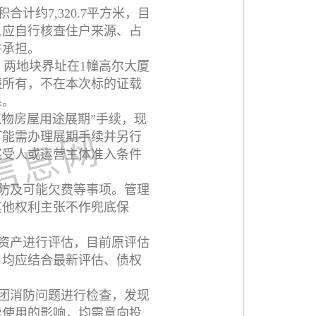
计约7,320.7平方米，目
人应自行核查住户来源、占
并承担。
，两地块界址在1幢高尔大厦
幢所有，不在本次标的证载
系。
筑物房屋用途展期”手续，现
可能需办理展期手续并另行
买受人或运营主体准入条件
防及可能欠费等事项。管理
其他权利主张不作兜底保
的资产进行评估，目前原评估
，均应结合最新评估、债权
集团消防问题进行检查，发现
续使用的影响，均需意向投