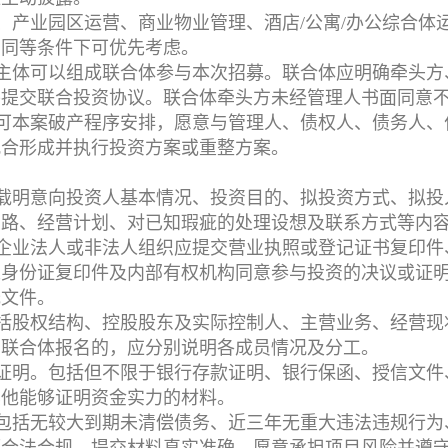
、产业园区运营、商业物业管理、酒店/公寓/办公综合体
在同等条件下可优先考虑。
主体可以组成联合体参与本次招募。联合体应明确牵头方
并提交联合投资协议。联合体牵头方未经管理人书面同意
可本案破产程序安排，愿意与管理人、债权人、债务人、
配合形成并执行投资方案或重整方案。
载明意向投资人基本情况、投资目的、拟投资方式、拟投
思路、经营计划、对已知瑕疵的处理设想及联系方式等内
企业法人或非法人组织应提交营业执照或登记证书复印件
人身份证复印件及内部有权机构同意参与投资的决议或证
托文件。
括股权结构、控股股东及实际控制人、主营业务、经营现
；联合体报名的，应分别说明各成员情况及分工。
证明。包括但不限于银行存款证明、银行保函、授信文件
其他能够证明资金实力的材料。
包括无较大到期未清偿债务、近三年无重大违法违规行为