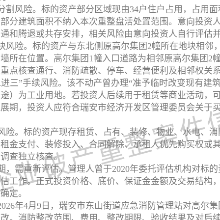
割风险。标的资产部分区域现由34户住户占用，占用面积合
该部分建筑面积不纳入本次重整盘活处置范围。意向投资
沟通和腾退或共存安排，相关风险由意向投资人自行评估
块风险。标的资产与东北侧原高尔集团2幢所在地块相邻
墙所在位置。高尔集团1幢入口道路为相邻原高尔集团2
应重点核查通行、消防疏散、停车、经营便利及相邻权关
二进三”手续风险。该不动产曾办理“准予临时改变现有建
用途）为工业用地。若投资人后续用于租赁等商业活动，
理展期，投资人应符合瑞安市经济开发区管理委员会关于
风险。标的资产现存租赁、占有、装修、物业、水电、消
、租金支付、装修投入、合同解除、承租人优先购买权或
职调查独立核查。
期，需重新评估。管理人曾于2020年委托评估机构对标
评估工作。正式投资价格、底价、保证金金额及交易结构
求确定。
2026年4月9日，瑞安市东山街道应急消防管理站对高尔
整改。消防整改范围、费用、整改期限、验收结果及对后