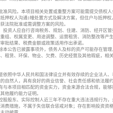
批准风险。本项目相关处置或重整方案可能需提交债权人
抵押权人沟通1幢处置方式及解决方案，但住户与抵押权
未获法院批准或需调整方案的风险。
。投资人应自行咨询税务、规划、住建、消防、经开区管
务重组、权属变更、用途调整、运营租赁、消防整改等产
何审批结果、税费金额或政策适用作出承诺。
除本公告已披露事项外，债务人及标的资产可能存在管理
行、租赁、环保、物业、欠费、历史经营及其他瑕疵，相
是依照中华人民共和国法律设立并有效存续的企业法人、
力的自然人，具有良好的商业信誉、社会责任感和依法履
有与本项目相匹配的资金实力，资金来源合法合规，能够
或其他履约能力证明。
控股股东、实际控制人近三年不存在重大违法违规行为，
高消费措施，不属于失信联合惩戒对象；存在影响投资资
应主动披露。