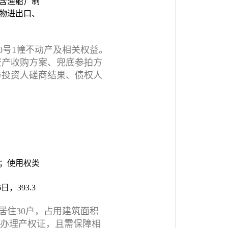
含渔船）制
物进出口、
0号1幢不动产及相关权益。
资产收购方案、兜底参拍方
与投资人磋商结果、债权人
地；使用权类
日，393.3
居住30户，占用建筑面积
分割办理产权证，且需保障相