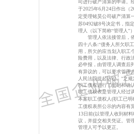
司进行破产清算的申请。
2025
6
24
2
于
年
月
日作出（
定受理铭昊公司破产清算
0492
8
苏
破
号决定书，指
理人（以下简称“管理人”
管理人依法接管后，
:
四十八条
“债务人所欠职
用，所欠的应当划入职工
险费用，以及法律、行政
必申报，由管理人调查后
有异议的，可以要求管理
人民法院提起诉讼。”之
职工债权进行了登记和确
职工债权表是管理人经过
(
本案职工债权人
职工已明
工债权表所公示的内容有
13
(
日前
以管理人收到材料
议，并提交相关凭证。管
管理人可予以更正。