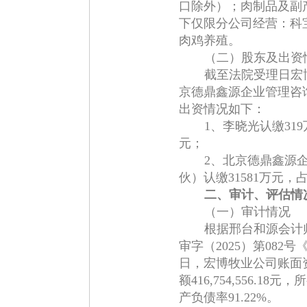
口除外）；肉制品及副
下仅限分公司经营：科
肉鸡养殖。
（二）股东及出资
截至法院受理日宏
京德鼎鑫源企业管理咨
出资情况如下：
1、李晓光认缴31
元；
2、北京德鼎鑫源
伙）认缴31581万元，
二、审计、评估情
（一）审计情况
根据邢台和源会计
审字（2025）第08
日，宏博牧业公司账面资产总
额416,754,556.18元
产负债率91.22%。