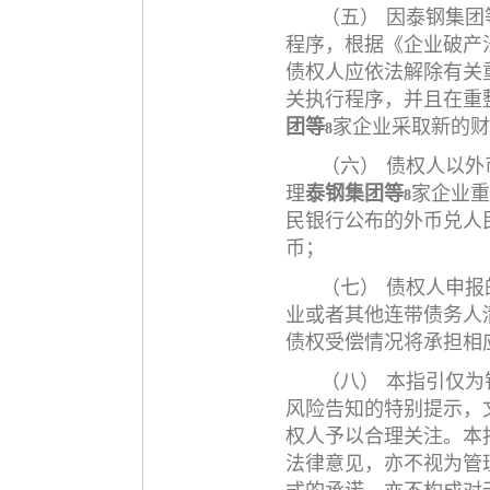
（五）
因泰钢集团
程序，根据《企业破产
债权人应依法解除有关
关执行程序，并且在重
团等
家企业采取新的财
8
（六）
债权人以外
理
泰钢集团等
家企业
重
8
民银行公布的外币兑人
币；
（七）
债权人申报
业或者其他连带债务人
债权受偿情况将承担相
（八）
本指引仅为
风险告知的特别提示，
权人予以合理关注。本
法律意见，亦不视为管