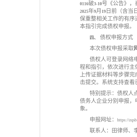
破
号《公告》，
0116
3-10
年
月
日前（含当
2025
9
19
保重整相关工作的有序
本指引完成债权申报。
债权申报方式
四、
本次债权申报采取
债权人可登录网络
程和指引，依次进行主
上传证据材料等步骤完
击提交。系统支持查看
特别提示：
债权人
债务人企业分别申报，
象
。
申报网址：
https://zqs
联系人：田律师、