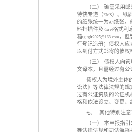
（二）
确需采用邮
特快专递（
）。纸
EMS
的纸张统一为
纸张。
A4
料扫描件及
格式利
Excel
箱
，但
tgjtglr2025@163.com
行登记造册；债权人应
以到付方式邮寄的债权
（三）
债权人向管
文译本，且需经过有公
债权人为境外主体
讼法》等法律法规的规
过有公证资质的公证机
格和依法设立、变更、
其他特别注意
七、
（一）
本申报指引
等法律法规和司法解释