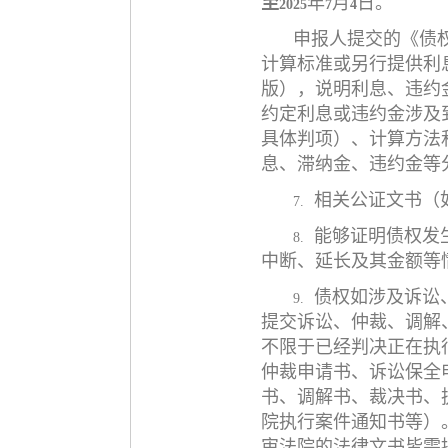
至
年
月
日
。
2025
7
4
申报人提交的《债
计算标准或另行提供利
版），说明利息、违约
约定利息或违约金涉及
具体判项）、计算方法
息、滞纳金、违约金等
相关公证文书（
7.
能够证明债权发
8.
中断、延长及其金额等
债权如涉及诉讼
9.
提交诉讼、仲裁、调解
不限于已经判决正在执
仲裁申请书、诉讼保全
书、调解书、裁决书、
院执行案件通知书等）
审法院的法律文书皆需