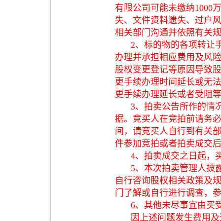
有限公司可能未缴纳100
失、文件资料遗失、过户
相关部门沟通并依照有关
2、标的物的各项转让
办理并承担相应费用及风
股权变更登记等原因导致
更手续办理时间延长或无
更手续办理延长或者受阻
3、拍卖公告所作的情
据。竞买人在竞拍前请务
间，请竞买人自行到有关
件参加竞拍或者拍卖成交
4、拍卖成交之日起，
5、本次拍卖管理人披
自行咨询股权相关政策及
门了解或自行进行调查，
6、其他未尽事宜由买
因上述问题发生费用及