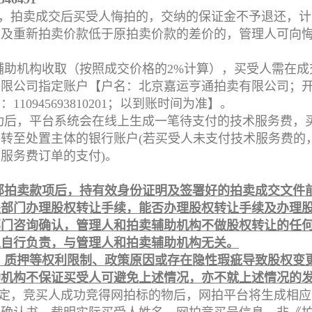
，拍卖成交后买受人悔拍的，交纳的保证金不予退还，计
以及重新拍卖价款低于原拍卖价款的差价的，管理人可向
辅助机构收取（按照成交价格的2%计算），买受人需在
有限公司指定账户【户名：北京嘉运亨通拍卖有限公司；
10945693810201；以到账时间为准】。
功后，平台系统会在线上生成一笔待支付的技术服务费，
转至处置主体的银行账户(若买受人未支付技术服务费的
服务费订单的支付)。
部拍卖款项后，持有效身份证明及签署好的拍卖成交文件
关部门办理股权转让手续，能否办理股权转让手续及办理
部门咨询确认，管理人和拍卖辅助机构不做股权转让的任
人自行负责，与管理人和拍卖辅助机构无关。
、质押等权利限制、政策原因或存在隐性瑕疵导致股权变
助机构不保证买受人可避免上述情况，亦不就上述情况的
定，竞买人成功竞得网拍标的物后，网拍平台将生成相应