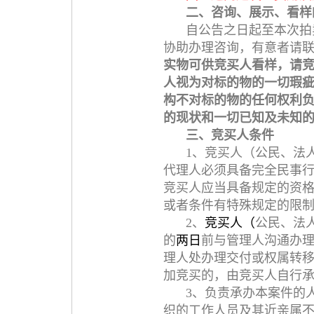
二、咨询、展示、看样
自公告之日起至本次拍
协助办理咨询，有意者请联系（联
实物可供竞买人看样，请
人视为对标的物的一切瑕
构不对标的物的任何权利
的现状和一切已知及未知
三、竞买人条件
1、竞买人（公民、法
代理人必须具备完全民事行
竞买人应当具备规定的资
或者条件有特殊规定的限
2、
竞买人（
公民、法
的
两日
前与管理人沟通办
理人处办理交付或权属转
加竞买的，由竞买人自行
3、负责承办本案件的
织的工作人员及其近亲属