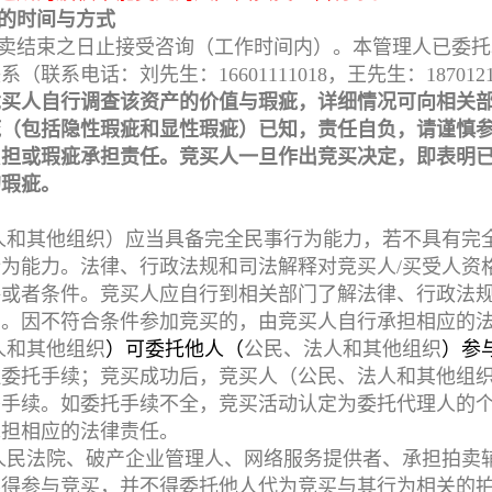
的时间与方式
卖结束之日止接受咨询（工作时间内）。本管理人已委托
系电话：刘先生：16601111018，王先生：1870121
竞买人自行调查该资产的价值与瑕疵，详细情况可向相关
疵（包括隐性瑕疵和显性瑕疵）已知，责任自负，请谨慎
负担或瑕疵承担责任。竞买人一旦作出竞买决定，即表明
的瑕疵。
人和其他组织）应当具备完全民事行为能力，若不具有完
为能力。法律、行政法规和司法解释对竞买人/买受人资
格或者条件。竞买人应自行到相关部门了解法律、行政法
制。因不符合条件参加竞买的，由竞买人自行承担相应的
人和其他组织
）可委托他人（
公民、法人和其他组织
）参
理委托手续；竞买成功后，竞买人（公民、法人和其他组
移手续。如委托手续不全，竞买活动认定为委托代理人的
承担相应的法律责任。
人民法院、破产企业管理人、网络服务提供者、承担拍卖
不得参与竞买，并不得委托他人代为竞买与其行为相关的