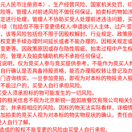
0万元人民币注册资本）、生产经营风险、国家机关处罚、
风险等。管理人对前述风险不做任何保证。拍卖标的物如
规定进行处理，管理人不协助买受人处理前述违法问题，
手续（包括但不限于变更债权人/申请执行人主体、过户/
险，该等风险包括但不限于因股权解封、行业规定、政策
股权变更手续办理时间延长或者不能办理的。因相关规定
法变更等。因政策原因或存在隐性瑕疵、拍卖过程中产生
等的，管理人及拍卖辅助机构不承担任何保证。
况说明，仅为竞买人参与竞买提供参考，不能作为竞买人
必自行确认是否具备持股资格，能否办理股权转让登记及
部门咨询核实。一旦参加竞拍，即视为对本标的物投资入
后不能过户的，买受人自行承担风险。
买受人须承担标的物可能发生的一切风险。
露的相关信息不视为北京新锐一面如故餐饮有限公司相关
规定，并承担相应的风险。因标的物无法实际看样，详细
参加拍卖的竞买人视为对本标的物实物现状的确认，责任
受人自行了解。
造成的股权不能变更的风险由买受人自行承担。