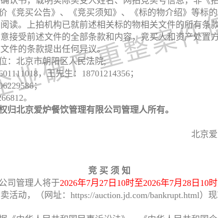
功确认书，载明实际买受人姓名、网拍竞买号信息，非《
价《竞买公告》、《竞买须知》、《标的物介绍》等标的
细阅读。上拍机构已就前述相关标的物相关文件的所有条
同意接受前述文件的全部条款和内容，竞买人和资产处置
述文件的条款提出任何异议。
位：北京市朝阳区人民法院;
111018，王先生：18701214356；
229586；
66812。
权归北京爱炉餐饮管理有限公司管理人所有。
北京爱
竞 买 须 知
公司管理人将于
2026年7月27日10时至2026年7月28日10
网址：https://auction.jd.com/bankrupt.