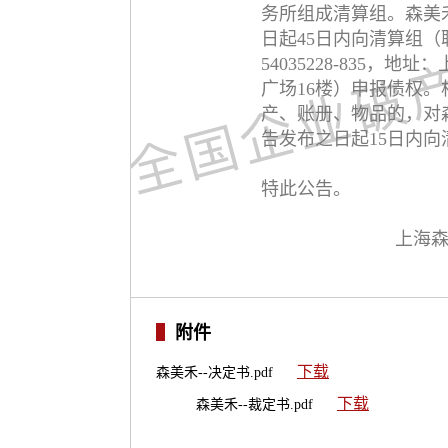
务所组成清算组。森美
日起45日内向清算组（
54035228-835，
广场16楼）申报债权
产、账册、物品的，对
告发布之日起15日内
特此公告。
上海
附件
下载
森美禾--决定书.pdf
下载
森美禾--裁定书.pdf