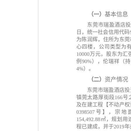
基本信息
（一）
东莞市瑞盈酒店
日，统一社会信用代码914
为陈润辉，住所为东莞
心四楼，公司类型为
10000万元，股东为
例90%），伦瑞祥（
4%）。
资产情况
（二）
东莞市瑞盈酒店投
镇莞太路厚街段
166
及在建工程【不动产权证
0398507号】，宗地
154,492.88㎡，
程已建成，并于2019