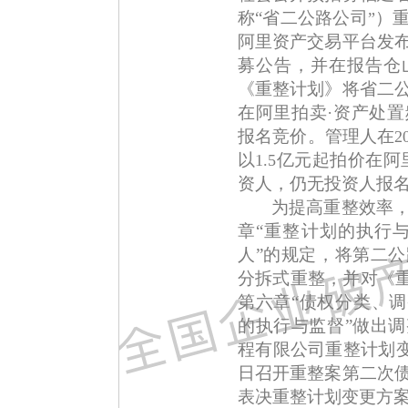
称“省二公路公司
）
”
阿里资产交易平台发
募公告，并在报告仓
《重整计划》将省二
在阿里拍卖·资产处
报名竞价。
管理人在
2
以
亿元起拍价在阿
1.5
资人，仍无投资人报
为提高重整效率
章“重整计划的执行与
人”的规定，将第二
分拆式重整，并对《重
第六章“债权分类、调
的执行与监督”做出
程有限公司重整计划
日召开重整案第二次
表决重整计划变更方