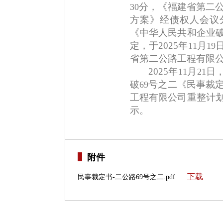
分，
《福建省第二
30
方案》经债权人会议
《中华人民共和企业
定，于
2025
年
月
11
19
省第二公路工程有限
2025
年
月
日
11
21
破
号之二《民事裁
69
工程有限公司重整计
示。
附件
下载
民事裁定书-二公路69号之二.pdf