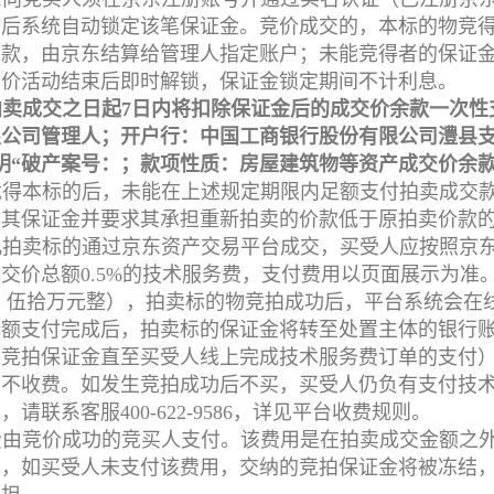
后系统自动锁定该笔保证金。竞价成交的，本标的物竞得
交款，由京东结算给管理人指定账户；未能竞得者的保证
竞价活动结束后即时解锁，保证金锁定期间不计利息。
拍卖成交之日起7日内将扣除保证金后的成交价余款一次性
限公司管理人；开户行：中国工商银行股份有限公司澧县
0877，注明“破产案号：；款项性质：房屋建筑物等资产成交价余
竞得本标的后，未能在上述规定期限内足额支付拍卖成交
收其保证金并要求其承担重新拍卖的价款低于原拍卖价款
凡拍卖标的通过京东资产交易平台成交，买受人应按照京
交价总额0.5%的技术服务费，支付费用以页面展示为准
人民币：伍拾万元整），拍卖标的物竞拍成功后，平台系统会
全额支付完成后，拍卖标的保证金将转至处置主体的银行
送竞拍保证金直至买受人线上完成技术服务费订单的支付
）不收费。如发生竞拍成功后不买，买受人仍负有支付技
联系客服400-622-9586，详见平台收费规则。
费由竞价成功的竞买人支付。该费用是在拍卖成交金额之
取，如买受人未支付该费用，交纳的竞拍保证金将被冻结