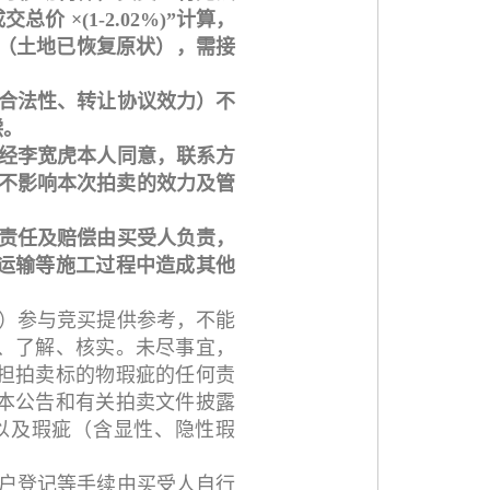
 ×(1-2.02%)”计算，
权（土地已恢复原状），需接
设合法性、转让协议效力）不
偿。
（经李宽虎本人同意，联系方
结果不影响本次拍卖的效力及管
故责任及赔偿由买受人负责，
运输等施工过程中造成其他
同）参与竞买提供参考，不能
、了解、核实。未尽事宜，
担拍卖标的物瑕疵的任何责
本公告和有关拍卖文件披露
以及瑕疵（含显性、隐性瑕
过户登记等手续由买受人自行