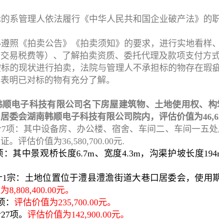
标的系管理人依法履行《中华人民共和国企业破产法》的
必遵照《拍卖公告》《拍卖须知》的要求，进行实地看样
、交易税费等）、了解拍卖资质、委托代理及款项支付方
按标的现状进行拍卖，法院与管理人不承担标的物存在瑕
并表明已对标的物有充分了解。
韩顺电子科技有限公司名下房屋建筑物、土地使用权、构
委会湖南韩顺电子科技有限公司院内，评估价值为46,622,
计7项：其中设备房、办公楼、宿舍、车间二、车间一五
估价值为36,580,700.00元.
：其中景观桥长度6.7m、宽度4.3m，沟渠护坡长度194
1宗：土地位置位于澧县澧澹街道大巷口居委会，使用期限为
,808,400.00元。
项：
评估价值为235,700.00元。
27项。
评估价值为142,900.00元。