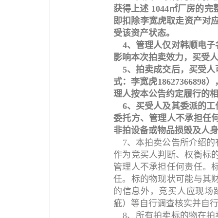
获得上述 1044㎡厂房的完
即扣除李宽虎取走资产对应
受该资产状态。
4、管理人仅对韩顺电
影响本次拍卖效力，买受
5、拍卖成交后，买受
式：李宽虎18627366
理人按本公告约定履行的
6、买受人及其委派的
委托方、管理人不承担任
非拍设备或物品损毁及人
7、本拍卖公告所介绍
作为竞买人判断、权衡标
管理人不承担任何责任。
任。标的物现状可能与其
的信息外，竞买人应现场
疵）等自行调查核实并自
8、所有拍卖标的物在