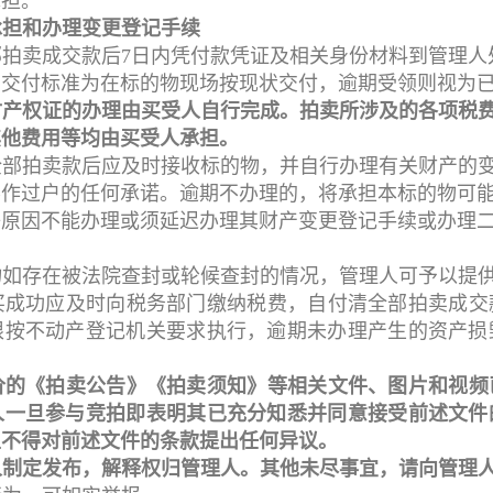
承担。
承担和办理变更登记手续
部拍卖成交款后7日内凭付款凭证及相关身份材料到管理人
，交付标准为在标的物现场按现状交付，逾期受领则视为
财产权证的办理由买受人自行完成。拍卖所涉及的各项税
其他费用等均由买受人承担。
全部拍卖款后应及时接收标的物，并自行办理有关财产的
不作过户的任何承诺。逾期不办理的，将承担本标的物可
等原因不能办理或须延迟办理其财产变更登记手续或办理
物如存在被法院查封或轮候查封的情况，管理人可予以提
买成功应及时向税务部门缴纳税费，自付清全部拍卖成交
限按不动产登记机关要求执行，逾期未办理产生的资产损
价的《拍卖公告》《拍卖须知》等相关文件、图片和视频
人一旦参与竞拍即表明其已充分知悉并同意接受前述文件
且不得对前述文件的条款提出任何异议。
人制定发布，解释权归管理人。其他未尽事宜，请向管理