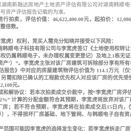
以湖南新融达房地产土地资产评估有限公司对湖南韩顺电
015号资产评估报告记载的为准。
，评估价值：46,622,400.00元，起拍价：12,086,
其整倍数。
李宽虎）权利，竞买人需充分知晓并接受以下风险：
湖南韩顺电子科技有限公司与李宽虎签订《土地使用权转让协
权仍属韩顺电子，未办理权属变更登记）及地上1栋无证厂
资产’）”。李宽虎主张对该厂房建筑可拆除部分享有所
5 号评估报告》中对应的房屋建筑物评估价值为 114.1万元
另需扣除已确认的工程款优先权人对应该厂房的优先受偿款1
,100元。
和解协议：若本次拍卖成交价款中，按“李宽虎厂房评估值 9
万元≈2.02%” 计算的分配金额符合其预期，李宽虎将放弃对
厂房；若不符合预期，李宽虎将在拍卖成交后15日内，
等），不得损坏厂房基础、地下管网、与韩顺电子自有资
资产范围可能因李宽虎的选择发生变化：若李宽虎拆走厂