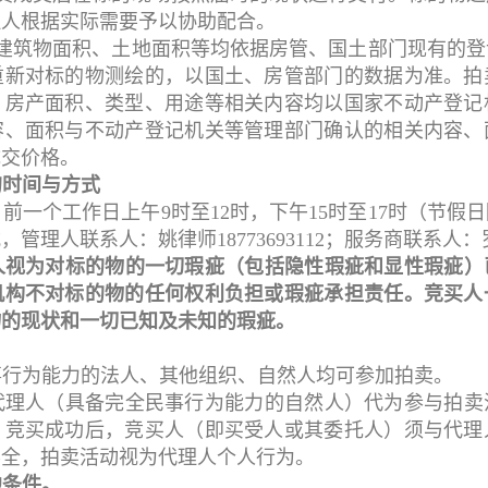
理人根据实际需要予以协助配合。
证建筑物面积、土地面积等均依据房管、国土部门现有的
重新对标的物测绘的，以国土、房管部门的数据为准。拍
，房产面积、类型、用途等相关内容均以国家不动产登记
容、面积与不动产登记机关等管理部门确认的相关内容、
成交价格。
的时间与方式
前一个工作日上午9时至12时，下午15时至17时（节假
理人联系人：姚律师18773693112；服务商联系人：罗女士
人视为对标的物的一切瑕疵（包括隐性瑕疵和显性瑕疵）
机构不对标的物的任何权利负担或瑕疵承担责任。竞买人
物的现状和一切已知及未知的瑕疵。
事行为能力的法人、其他组织、自然人均可参加拍卖。
代理人（具备完全民事行为能力的自然人）代为参与拍卖
；竞买成功后，竞买人（即买受人或其委托人）须与代理
不全，拍卖活动视为代理人个人行为。
他条件。