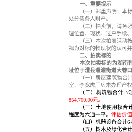
一、重要提示
（一）郑重声明：本
处分债务人财产。
（二）拍卖前，请务
理位置、现状、过户手续
（三）本次拍卖活动
视为对标的物现状的认可
二、拍卖标的
本次拍卖标的为湖南
址位于澧县澧澹街道大巷口居
（一）房屋建筑物合
室、李宽虎厂房未办理产权证。评
（二）构筑物合计17项
854,700.00元。
（三）土地使用权合计
程度为六通一平。
评估价值为8
（四）机器设备合计6
（五）树木及绿化合计