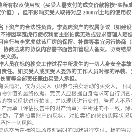
整所有权及使用权（买受人需支付的成交价款将按“实际成交总价
价值），但不影响买受人取得对应 2000㎡土地的使用
子名下资产的合法性负责，李宽虎资产的权属争议（如建
人不得因李宽虎行使权利而主张拍卖无效或要求管理人赔
人可自行与李宽虎就该厂房的保留、补偿等事宜另行协商
898），协商达成的协议内容需书面告知管理人备案，协商
相关义务。
工作人员在标的移交工作过程中所发生的一切人身安全事
何责任。如买受人或买受人委派的工作人员对标的吊装、
身伤害等全部责任概由买受人承担。
的有关情况，仅为竞买人（即参与拍卖活动的买受人，下
的物价值的最终依据，竞买人应根据自身需求可自行调查
标的物以现状进行拍卖，并以现状进行交付，管理人不承
财产清单（评估报告中的财产清单）中所述的不一致，除
踏勘，了解拍卖财产的现状，对拍卖标的物的实际状况
行承担一切风险。
拍卖成交后在标的现场按照届时的现状进行交付。标的物