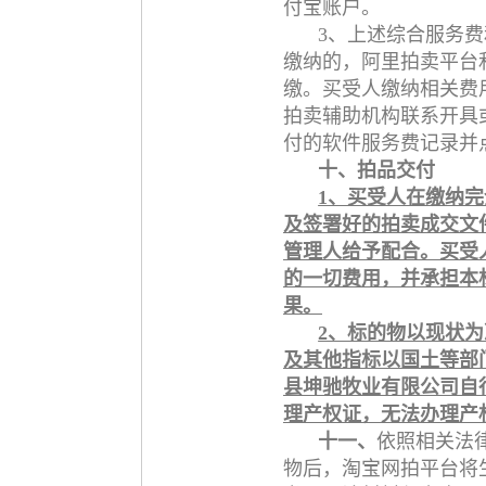
付宝账户。
3、上述综合服务
缴纳的，阿里拍卖平台
缴。买受人缴纳相关费
拍卖辅助机构联系开具
付的软件服务费记录并
十、拍品交付
1、买受人在缴纳
及签署好的拍卖成交文
管理人给予配合。买受
的一切费用，并承担本
果。
2、标的物以现状
及其他指标以国土等部
县坤驰牧业有限公司自
理产权证，无法办理产
十一、
依照相关法
物后，淘宝网拍平台将