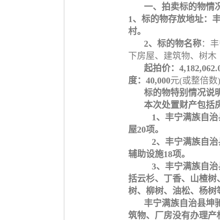
一、拍卖标的物情
1、标的物存放地址：
村。
2、标的物名称
：丰
下房屋、建筑物、树木
起拍价
：4
,182,062.
度：4
0,000
元(或整倍数
标的物特别情况说
本次处置财产包括
1、丰宁满族自
屋20项。
2、丰宁满族自
辅助设施18项。
3、丰宁满族自治
括云杉、丁香、山楂树
树、柳树、油松、杨树
丰宁满族自治县坤
筑物、厂房没有办理产