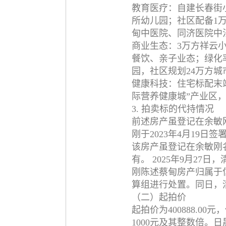
教育医疗‌：自建长春街
所幼儿园；社区配备1
甸中医院、同济医院中法
‌商业生态‌：3万方祥
餐饮、亲子业态；绿化
园，社区规划24万方城
‌健康科技‌：住宅标配
际营养健康城”产业区，
3. 拍卖标的代持情况
前述房产虽登记在余敏
刚于2023年4月19
该房产虽登记在余敏刚
有。 2025年9月27
刚陈述蔡甸房产归属于
算组进行处置。同日，
（二）起拍价
起拍价为400888.00
1000元及其整数倍。