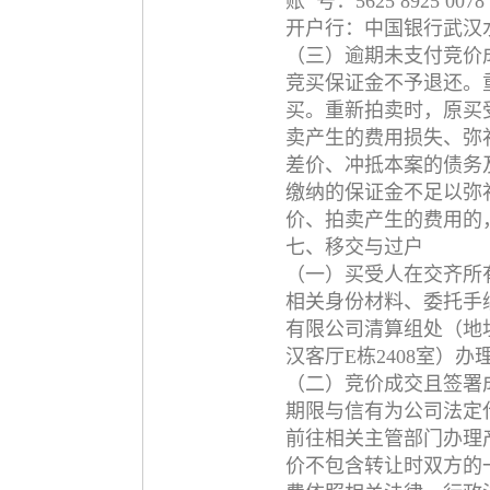
账 号：5625 8925 0078
开户行：中国银行武汉
（三）逾期未支付竞价
竞买保证金不予退还。
买。重新拍卖时，原买
卖产生的费用损失、弥
差价、冲抵本案的债务
缴纳的保证金不足以弥
价、拍卖产生的费用的
七、移交与过户
（一）买受人在交齐所
相关身份材料、委托手
有限公司清算组处（地
汉客厅E栋2408室）
（二）竞价成交且签署
期限与信有为公司法定
前往相关主管部门办理
价不包含转让时双方的