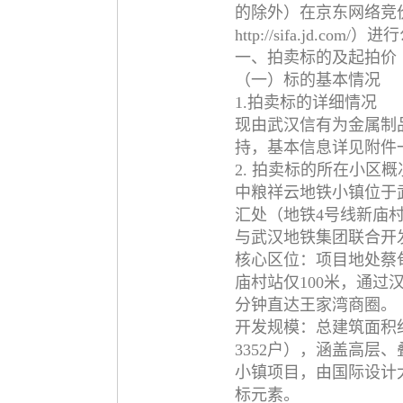
的除外）在京东网络竞
http://sifa.jd.
一、拍卖标的及起拍价
（一）标的基本情况
1.拍卖标的详细情况
现由武汉信有为金属制
持，基本信息详见附件
2. 拍卖标的所在小区
‌中粮祥云地铁小镇‌位
汇处（地铁4号线新庙
与武汉地铁集团联合开发
核心区位‌：项目地处蔡
庙村站仅100米，通过
分钟直达王家湾商圈。
‌开发规模‌：总建筑面积
3352户），涵盖高层
小镇项目，由国际设计
标元素。