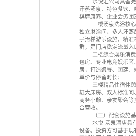
水悦汇公司具备完
汗蒸汤泉、特色餐饮、精
棋牌康养、企业会务团
一楼汤泉洗浴核心
独立淋浴间、多人汗蒸
子滑梯游乐设施，精准
群，是门店稳定流量入
二楼综合娱乐消费
包房、专业电竞娱乐区
房，打造聚餐、团建、
单价与停留时长；
三楼精品住宿休憩
缸大床房、双人标准间
商务小憩、亲友聚会等
合营收。
（三）配套设施基
水悦·汤泉酒店具
设备。投资方可基于现