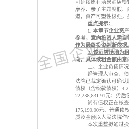
可延续原有汤泉酒店模
康养、亲子主题度假、
道，资产可塑性极强，
重点提示：
1. 本章节企业
参考，意向投资人需自
作为最终投资判断依据
2. 该酒店场地
向，具体续租金额由意
二、企业负债情况
经管理人审查、债
法院已裁定确认可确认职工债
债权（含税款债权）4,25
22,238,831.91元；劣后
尚有债权正在核查
175,190.00元、普通债
质及金额以人民法院作
本次重整拟通过投