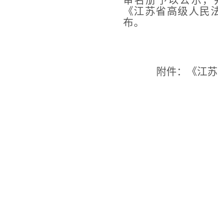
审名
册予以公示，
《江苏
省高级人民
布。
附件：
《江苏