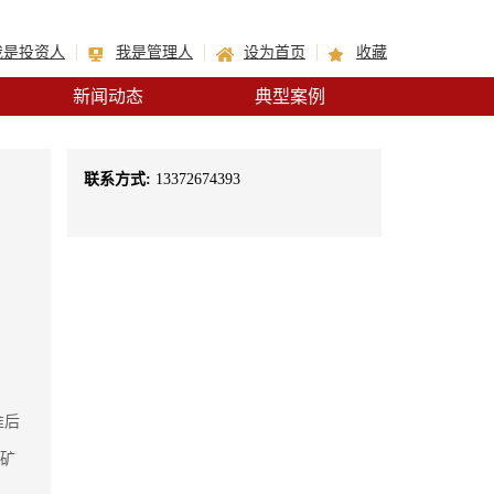
我是投资人
我是管理人
设为首页
收藏
新闻动态
典型案例
联系方式:
13372674393
准后
、矿