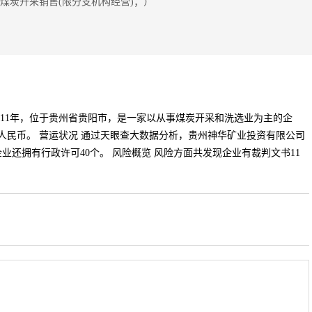
煤炭开采销售(限分支机构经营)；）
011年，位于贵州省贵阳市，是一家以从事煤炭开采和洗选业为主的企
0万人民币。 营运状况 通过天眼查大数据分析，贵州神华矿业投资有限公司
业还拥有行政许可40个。 风险概览 风险方面共发现企业有裁判文书11