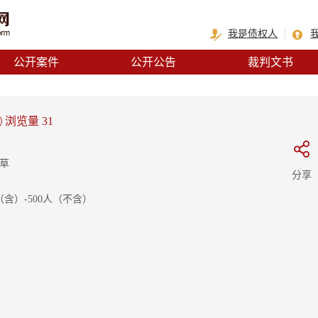
我是债权人
公开案件
公开公告
裁判文书
浏览量 31
草
分享
（含）-500人（不含）