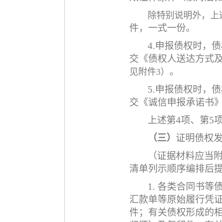
除特别说明外，上
件，一式一份。
4.
申报债权时，债
交《债权人送达方式
。
见附件
3）
5.
申报债权时，债
交《诚信申报承诺书
上述第
4
项、第
5
（三）
证明债权
（证据材料应当
清单列示顺序编排后
1.
各类合同书等
汇款单
等原始履行凭
件；有关债权形成的