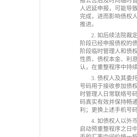
报公告后及时向临时
人迟延申报，可能导
完成，进而影响债权
推进。
2.
如后续法院裁
阶段已经申报债权的
阶段临时管理人和债
性质、债权本金、利
认，在重整程序中持
3. 债权人及其
号码
用于接收参加债
时管理人日常联络号
码真实有效并保持畅
利；更换上述手机号
4. 如债权人以
启动预重整程序之日
币的汇率中间价统一