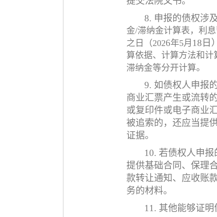
提交法院文书。
8. 申报的债权涉
金/滞纳金计算表
，利息
6
18
日
之日
（
202
年
5月
算依据、计算方法和计
。
滞纳金等分开计算
9. 如债权人申
商业汇票产生或流转
或复印件或电子商业
被追索的，还应当提
证据。
10. 若债权人
提供基础合同、保理
款转让通知、应收账
务的材料。
11. 其他能够证