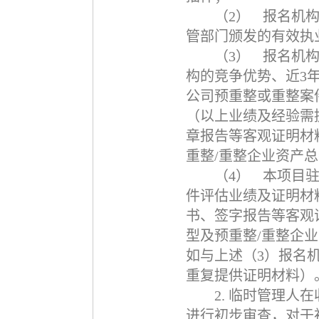
（2）
报名机
管部门颁发的有效执
（3）
报名机
构的竞争优势、近
3
公司预重整或重整案
（以上业绩及经验需
章报告等客观证明材
重整
/
重整企业资产总
（4）
本项目
件评估业绩及证明材
书、签字报告等客观
型及预重整
/
重整企业
如与上述（
3
）报名
重复提供证明材料）
2.
临时管理人在
进行初步审查，对于