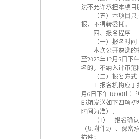
法不允许承担本项目
（五）本项目只
报，不得转委托。
四、报名程序
（一）报名时间
本次公开遴选的
至
2025
年
12
月
6
日下
名的，不纳入评审范
（二）报名方式
1.
报名机构应于
月
6
日下午
18:00
止）
邮箱发送如下四项初
时间为准）：
（1）
报名确
（见附件
2
）、保密
描件；