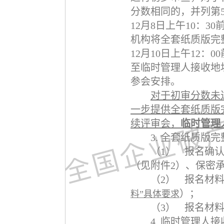
分数相同的，并列第
12
月
8
日上午
10
：
30
机构将全套纸质版完
12
月
10
日上午
12
：
00
至临时管理人接收地
参会安排。
对于初审分数未
一步提供全套纸质版
续评审会，
临时管理
3.
全套纸质版完
（1）
报名确
（见附件
2
）、保密
（2）
报名材
）；
料”具体要求
（3）
报名材
4.
临时管理人接